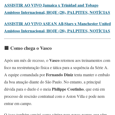
ASSISTIR AO VIVO Jamaica x Trinidad and Tobago
Amistoso Internacional, HOJE (28), PALPITES, NOTÍCIAS
ASSISTIR AO VIVO ASEAN All-Stars x Manchester United
Amistoso Internacional, HOJE (28), PALPITES, NOTÍCIAS
🟦 Como chega o Vasco
Vasco
Após um mês de recesso, o
retornou aos treinamentos com
foco na reestruturação física e tática para a sequência da Série A.
Fernando Diniz
A equipe comandada por
tenta manter o embalo
da boa atuação diante do São Paulo. No entanto, a principal
Philippe Coutinho
dúvida para o duelo é o meia
, que está em
processo de rescisão contratual com o Aston Villa e pode nem
entrar em campo.
O jogo também servirá como vitrine para novos nomes que vêm