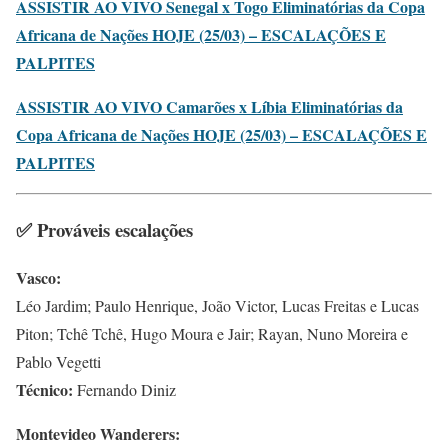
ASSISTIR AO VIVO Senegal x Togo Eliminatórias da Copa
Africana de Nações HOJE (25/03) – ESCALAÇÕES E
PALPITES
ASSISTIR AO VIVO Camarões x Líbia Eliminatórias da
Copa Africana de Nações HOJE (25/03) – ESCALAÇÕES E
PALPITES
✅ Prováveis escalações
Vasco:
Léo Jardim; Paulo Henrique, João Victor, Lucas Freitas e Lucas
Piton; Tchê Tchê, Hugo Moura e Jair; Rayan, Nuno Moreira e
Pablo Vegetti
Técnico:
Fernando Diniz
Montevideo Wanderers: