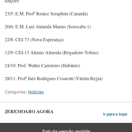
edições:
23/5: E.M. Profª Renice Seraphim (Carandá)
20/6: E.M. Luiz Almeida Marins (Sorocaba 1)
22/8: CEI-73 (Nova Esperança)
12/9: CEI-13 Aluisio Almeida (Brigadeiro Tobias)
24/10: Prof. Walter Carreteiro (Habiteto)
28/11: Profª Inês Rodrigues Cesarotti (Vitória Régia)
Categorias:
Noticias
JEREMOABO AGORA
Ir para o topo
Sair da versão mobile