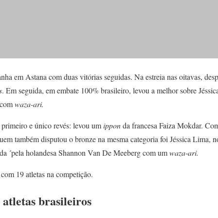
nha em Astana com duas vitórias seguidas. Na estreia nas oitavas, de
s
. Em seguida, em embate 100% brasileiro, levou a melhor sobre Jéssic
o com
waza-ari.
 primeiro e único revés: levou um
ippon
da francesa Faiza Mokdar. Com a
uem também disputou o bronze na mesma categoria foi Jéssica Lima, no
erada ´pela holandesa Shannon Van De Meeberg com um
waza-ari.
 com 19 atletas na competição.
tletas brasileiros