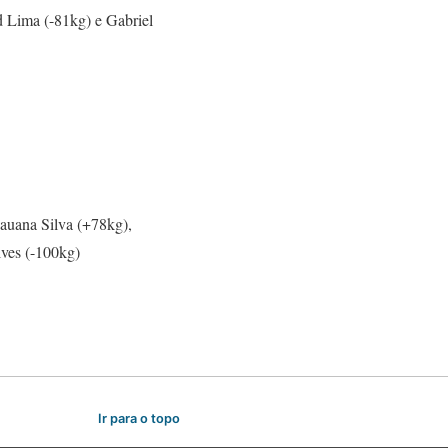
d Lima (-81kg) e Gabriel
auana Silva (+78kg),
ves (-100kg)
Ir para o topo