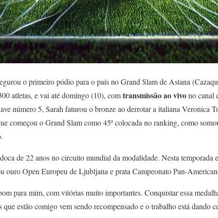
segurou o primeiro pódio para o país no Grand Slam de Astana (Cazaqu
transmissão ao vivo
 300 atletas, e vai até domingo (10), com
no canal 
ve número 5, Sarah faturou o bronze ao derrotar a italiana Veronica T
a, que começou o Grand Slam como 45ª colocada no ranking, como somo
.
udoca de 22 anos no circuito mundial da modalidade. Nesta temporada e
ou ouro Open Europeu de Ljubljana e prata Campeonato Pan-American
bom para mim, com vitórias muito importantes. Conquistar essa medalha
os que estão comigo vem sendo recompensado e o trabalho está dando 