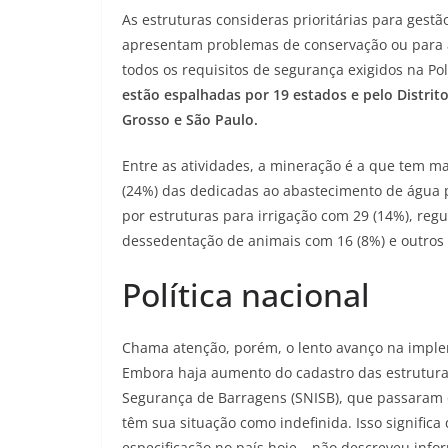
As estruturas consideras prioritárias para ges
apresentam problemas de conservação ou para 
todos os requisitos de segurança exigidos na Po
estão espalhadas por 19 estados e pelo Distri
Grosso e São Paulo.
Entre as atividades, a mineração é a que tem ma
(24%) das dedicadas ao abastecimento de água 
por estruturas para irrigação com 29 (14%), reg
dessedentação de animais com 16 (8%) e outros 
Política nacional
Chama atenção, porém, o lento avanço na imple
Embora haja aumento do cadastro das estrutura
Segurança de Barragens (SNISB), que passaram 
têm sua situação como indefinida. Isso signific
especificação no país hoje – não descreveu inf