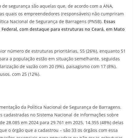
tão de segurança são aquelas que, de acordo com a ANA,
as quais os empreendedores (responsáveis) não cumpriram
lítica Nacional de Segurança de Barragens (PNSB).
Essas
to Federal, com destaque para estruturas no Ceará, em Mato
ior número de estruturas prioritárias, 55 (26%), enquanto 51
para a população estão em situação semelhante, seguidas
ularização de vazão com 20 (9%), paisagismo com 17 (8%),
usos, com 25 (12%).
mentação da Política Nacional de Segurança de Barragens.
s cadastradas no Sistema Nacional de Informações sobre
de 28.085 em 2024 para 29.761 em 2025, 14.355 (48%) delas
a que o órgão que a cadastrou – são 33 os órgãos com essa
ormações essenciais para enquadrar ou não essas estruturas