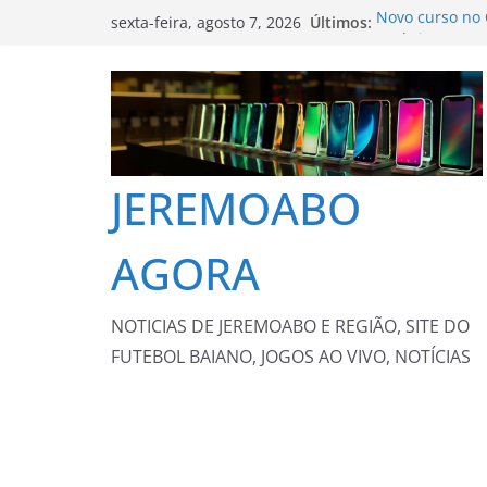
Pular
Últimos:
Novo curso no Q
sexta-feira, agosto 7, 2026
para
Turística Guar
Investimento d
o
fauna na MS-34
conteúdo
IFSP debate pol
Forcult Sudeste
Seinfra finali
serviços de ma
JEREMOABO
Ninguém acert
milhões
AGORA
NOTICIAS DE JEREMOABO E REGIÃO, SITE DO
FUTEBOL BAIANO, JOGOS AO VIVO, NOTÍCIAS