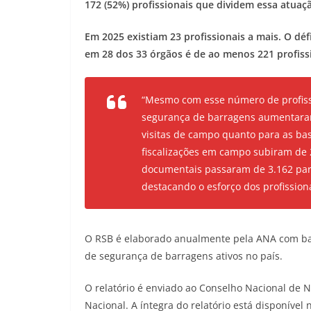
172 (52%) profissionais que dividem essa atuaç
Em 2025 existiam 23 profissionais a mais. O d
em 28 dos 33 órgãos é de ao menos 221 profiss
“Mesmo com esse número de profissi
segurança de barragens aumentaram
visitas de campo quanto para as b
fiscalizações em campo subiram de 
documentais passaram de 3.162 para
destacando o esforço dos profissiona
O RSB é elaborado anualmente pela ANA com bas
de segurança de barragens ativos no país.
O relatório é enviado ao Conselho Nacional de 
Nacional. A íntegra do relatório está disponível