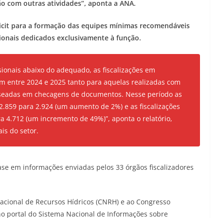
ão com outras atividades”, aponta a ANA.
éficit para a formação das equipes mínimas recomendáveis
ionais dedicados exclusivamente à função.
onais abaixo do adequado, as fiscalizações em
 entre 2024 e 2025 tanto para aquelas realizadas com
aseadas em checagens de documentos. Nesse período as
2.859 para 2.924 (um aumento de 2%) e as fiscalizações
 4.712 (um incremento de 49%)”, aponta o relatório,
is do setor.
e em informações enviadas pelos 33 órgãos fiscalizadores
Nacional de Recursos Hídricos (CNRH) e ao Congresso
 no portal do Sistema Nacional de Informações sobre