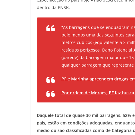
dentro da PNSB.
“As barragens que se enquadram na
pelo menos uma das seguintes caract
metros cúbicos (equivalente a 3 mil
resíduos perigosos, Dano Potencial 
(parede) da barragem maior que 15 
qualquer barragem que represente 
PF e Marinha apreendem drogas em
Por ordem de Moraes, PF faz busca
Daquele total de quase 30 mil barragens, 52% es
país, estão em condições adequadas, enquanto 
médio ou são classificadas como de Categoria de