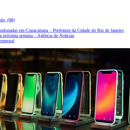
do, (08)
bandonadas em Copacabana – Prefeitura da Cidade do Rio de Janeiro
na próxima semana – Agência de Notícias
temporal