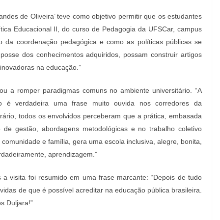
nandes de Oliveira’ teve como objetivo permitir que os estudantes
ítica Educacional II, do curso de Pedagogia da UFSCar, campus
ho da coordenação pedagógica e como as políticas públicas se
 posse dos conhecimentos adquiridos, possam construir artigos
s inovadoras na educação.”
dou a romper paradigmas comuns no ambiente universitário. “A
ão é verdadeira uma frase muito ouvida nos corredores da
ontrário, todos os envolvidos perceberam que a prática, embasada
o de gestão, abordagens metodológicas e no trabalho coletivo
 comunidade e família, gera uma escola inclusiva, alegre, bonita,
erdadeiramente, aprendizagem.”
 a visita foi resumido em uma frase marcante: “Depois de tudo
idas de que é possível acreditar na educação pública brasileira.
s Duljara!”