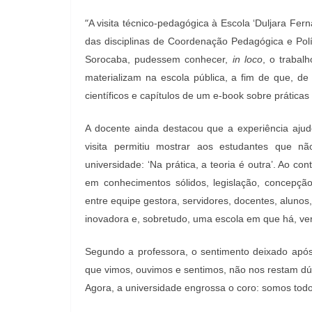
“
A visita técnico-pedagógica à Escola ‘Duljara Fer
das disciplinas de Coordenação Pedagógica e Pol
Sorocaba, pudessem conhecer,
in loco
, o trabal
materializam na escola pública, a fim de que, de
científicos e capítulos de um e-book sobre prática
A docente ainda destacou que a experiência aju
visita permitiu mostrar aos estudantes que n
universidade: ‘Na prática, a teoria é outra’. Ao c
em conhecimentos sólidos, legislação, concepçã
entre equipe gestora, servidores, docentes, alunos,
inovadora e, sobretudo, uma escola em que há, v
Segundo a professora, o sentimento deixado após
que vimos, ouvimos e sentimos, não nos restam dúv
Agora, a universidade engrossa o coro: somos todo