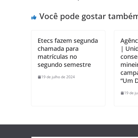
Você pode gostar també
Etecs fazem segunda
Agênc
chamada para
| Uni
matrículas no
conse
segundo semestre
minei
campa
19 de julho de 2024
“Um D
19 de j