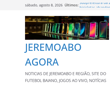
Pular
Últimos:
Subprefeitura da 
sábado, agosto 8, 2026
para
bicicletas abando
Cidade do Rio de J
o
Atenção Primária 
conteúdo
cardiovasculares
colesterol
Passar o próprio 
problema sério; e
JEREMOABO
A Operação Cata B
sábado, (08)
Mariana Rios vem 
AGORA
NOTICIAS DE JEREMOABO E REGIÃO, SITE DO
FUTEBOL BAIANO, JOGOS AO VIVO, NOTÍCIAS