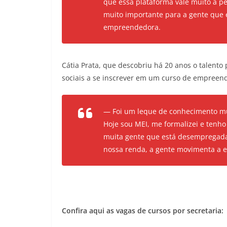
que essa plataforma vale muito a pe
muito importante para a gente que
empreendedora.
Cátia Prata, que descobriu há 20 anos o talento 
sociais a se inscrever em um curso de empreend
— Foi um leque de conhecimento mu
Hoje sou MEI, me formalizei e tenho
muita gente que está desempregad
nossa renda, a gente movimenta a 
Confira aqui as vagas de cursos por secretaria: