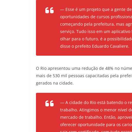
— Esse é um projeto que a gente de
oportunidades de cursos profissiona
começando pela prefeitura, mas agr
serviço. Tudo isso em um aplicativo 
olhar para o futuro, é a possibilida
disse o prefeito Eduardo Cavaliere.
O Rio apresentou uma redução de 48% no númer
mais de 530 mil pessoas capacitadas pela prefe
gerados na cidade.
— A cidade do Rio está batendo o r
trabalho. Atingimos o menor nível d
mercado de trabalho. Então, aprov
oferecer oportunidade para os cari
sair com certificado, com tudo pron