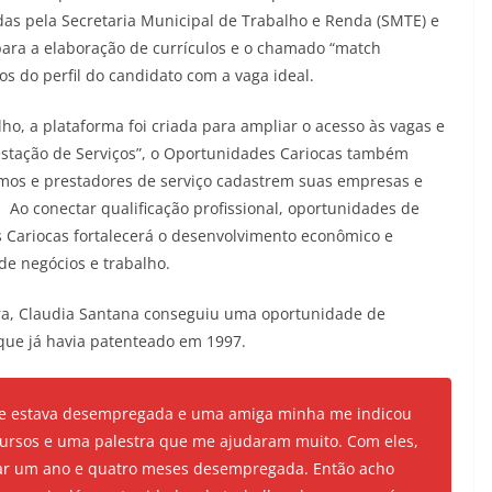
das pela Secretaria Municipal de Trabalho e Renda (SMTE) e
l para a elaboração de currículos e o chamado “match
os do perfil do candidato com a vaga ideal.
o, a plataforma foi criada para ampliar o acesso às vagas e
estação de Serviços”, o Oportunidades Cariocas também
omos e prestadores de serviço cadastrem suas empresas e
 Ao conectar qualificação profissional, oportunidades de
Cariocas fortalecerá o desenvolvimento econômico e
de negócios e trabalho.
a, Claudia Santana conseguiu uma oportunidade de
ue já havia patenteado em 1997.
ue estava desempregada e uma amiga minha me indicou
cursos e uma palestra que me ajudaram muito. Com eles,
ar um ano e quatro meses desempregada. Então acho