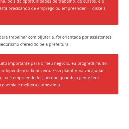
na, pois dá oportunidades de trabalho, de cursos, e é
 está precisando de emprego ou empreender — disse a
para trabalhar com bijuteria, foi orientada por assistentes
edorismo oferecido pela prefeitura.
ito importante para o meu negócio, eu progredi muito.
 independência financeira. Essa plataforma vai ajudar
a, ou é empreendedor, porque quando a gente tem
economia e melhora autoestima.