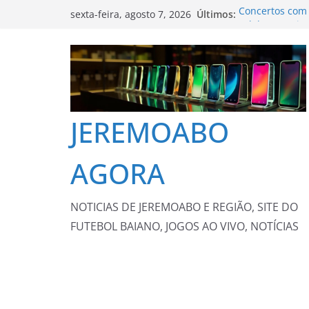
Pular
Últimos:
Concertos com 
sexta-feira, agosto 7, 2026
para
celebram anive
de Notícias
o
Polícia Federal
conteúdo
Voepass
Prefeitura de 
editais da PNAB
Guaratinguetá
JEREMOABO
Guardas prend
Rio – Prefeitur
Trump assina d
AGORA
nascimento
NOTICIAS DE JEREMOABO E REGIÃO, SITE DO
FUTEBOL BAIANO, JOGOS AO VIVO, NOTÍCIAS