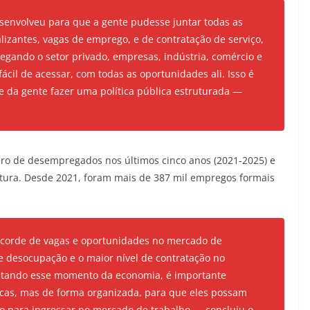
senvolveu para que a gente pudesse juntar todas as
lizantes, vagas de emprego, e de contratação de serviço,
egando o setor privado, empresas, indústria, comércio e
fácil de acessar, com todas as oportunidades ali. Isso é
de da gente fazer uma política pública estruturada —
o de desempregados nos últimos cinco anos (2021-2025) e
itura. Desde 2021, foram mais de 387 mil empregos formais
ecorde de vagas e oportunidades no mercado de
e desocupação e o maior nível de contratação no
eitando esse momento da economia, é importante
ocas, mas de forma organizada, para que eles possam
to para ingressar no mercado de trabalho — concluiu o