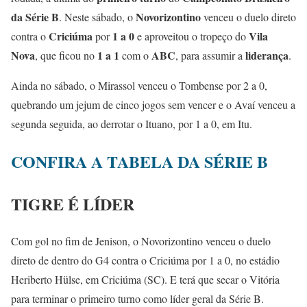
da Série B
Novorizontino
. Neste sábado, o
venceu o duelo direto
Criciúma
1 a 0
Vila
contra o
por
e aproveitou o tropeço do
Nova
1 a 1
ABC
liderança
, que ficou no
com o
, para assumir a
.
Ainda no sábado, o Mirassol venceu o Tombense por 2 a 0,
quebrando um jejum de cinco jogos sem vencer e o Avaí venceu a
segunda seguida, ao derrotar o Ituano, por 1 a 0, em Itu.
CONFIRA A TABELA DA SÉRIE B
TIGRE É LÍDER
Com gol no fim de Jenison, o Novorizontino venceu o duelo
direto de dentro do G4 contra o Criciúma por 1 a 0, no estádio
Heriberto Hülse, em Criciúma (SC). E terá que secar o Vitória
para terminar o primeiro turno como líder geral da Série B.