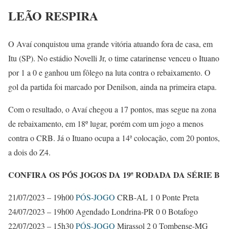
LEÃO RESPIRA
O Avaí conquistou uma grande vitória atuando fora de casa, em
Itu (SP). No estádio Novelli Jr, o time catarinense venceu o Ituano
por 1 a 0 e ganhou um fôlego na luta contra o rebaixamento. O
gol da partida foi marcado por Denilson, ainda na primeira etapa.
Com o resultado, o Avaí chegou a 17 pontos, mas segue na zona
de rebaixamento, em 18º lugar, porém com um jogo a menos
contra o CRB. Já o Ituano ocupa a 14ª colocação, com 20 pontos,
a dois do Z4.
CONFIRA OS PÓS JOGOS DA 19ª RODADA DA SÉRIE B
21/07/2023 – 19h00
PÓS-JOGO
CRB-AL 1
0 Ponte Preta
24/07/2023 – 19h00
Agendado Londrina-PR 0
0 Botafogo
22/07/2023 – 15h30
PÓS-JOGO
Mirassol 2
0 Tombense-MG